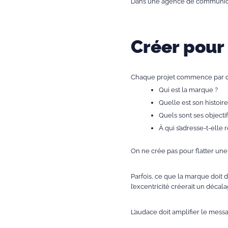
Dans une agence de communicati
Créer pour
Chaque projet commence par de
Qui est la marque ?
Quelle est son histoire
Quels sont ses objectif
À qui s’adresse-t-elle
On ne crée pas pour flatter une
Parfois, ce que la marque doit di
l’excentricité créerait un décala
L’audace doit amplifier le mess