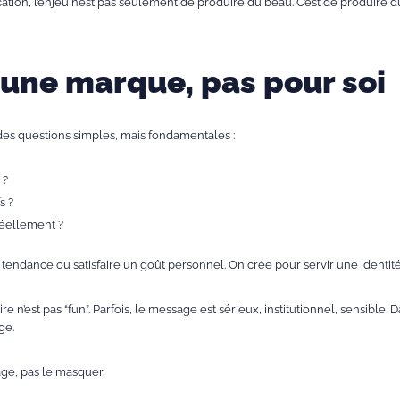
on, l’enjeu n’est pas seulement de produire du beau. C’est de produire du
 une marque, pas pour soi
s questions simples, mais fondamentales :
 ?
s ?
 réellement ?
 tendance ou satisfaire un goût personnel. On crée pour servir une identit
re n’est pas “fun”. Parfois, le message est sérieux, institutionnel, sensible.
ge.
age, pas le masquer.