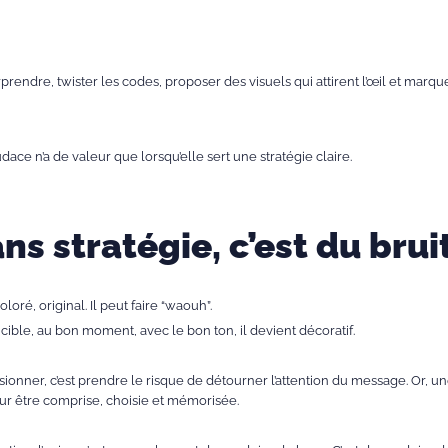
prendre, twister les codes, proposer des visuels qui attirent l’œil et marque
ace n’a de valeur que lorsqu’elle sert une stratégie claire.
ns stratégie, c’est du brui
loré, original. Il peut faire “waouh”.
e cible, au bon moment, avec le bon ton, il devient décoratif.
onner, c’est prendre le risque de détourner l’attention du message. Or,
r être comprise, choisie et mémorisée.