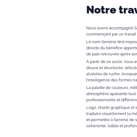
Notre tra
Nous avons accompagné Ser
commençant par un travail 
Le nom Sereine s’est impo
directe du bénéfice apport
de paix retrouvée après son
À partir de ce socle, nous
douce et structurée, articu
alvéoles de ruche, évoquant 
l’intelligence des formes na
La palette de couleurs, mêla
atmosphère apaisante tout e
professionnelle et différen
Logo, charte graphique et 
traduire visuellement la m
et permettre à Sereine de 
cohérente, lisible et profo