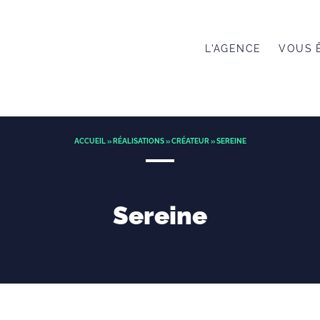
L'AGENCE
VOUS 
ACCUEIL
»
RÉALISATIONS
»
CRÉATEUR
» SEREINE
Sereine