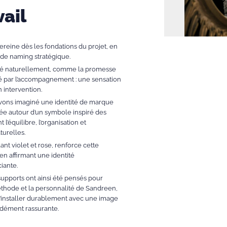
vail
eine dès les fondations du projet, en
de naming stratégique.
sé naturellement, comme la promesse
é par l’accompagnement : une sensation
 intervention.
 avons imaginé une identité de marque
lée autour d’un symbole inspiré des
l’équilibre, l’organisation et
turelles.
nt violet et rose, renforce cette
n affirmant une identité
ciante.
supports ont ainsi été pensés pour
éthode et la personnalité de Sandreen,
s’installer durablement avec une image
ndément rassurante.